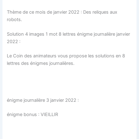
Thème de ce mois de janvier 2022 : Des reliques aux
robots.
Solution 4 images 1 mot 8 lettres énigme journalière janvier
2022 :
Le Coin des animateurs vous propose les solutions en 8
lettres des énigmes journalières.
énigme journalière 3 janvier 2022 :
énigme bonus : VIEILLIR