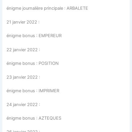
énigme journalière principale : ARBALETE
21 janvier 2022 :
énigme bonus : EMPEREUR
22 janvier 2022 :
énigme bonus : POSITION
23 janvier 2022 :
énigme bonus : IMPRIMER
24 janvier 2022 :
énigme bonus : AZTEQUES