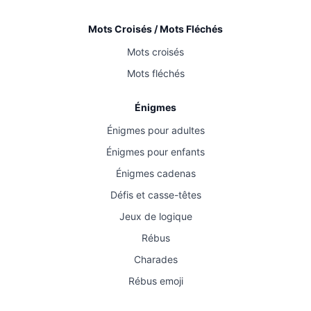
Mots Croisés / Mots Fléchés
Mots croisés
Mots fléchés
Énigmes
Énigmes pour adultes
Énigmes pour enfants
Énigmes cadenas
Défis et casse-têtes
Jeux de logique
Rébus
Charades
Rébus emoji