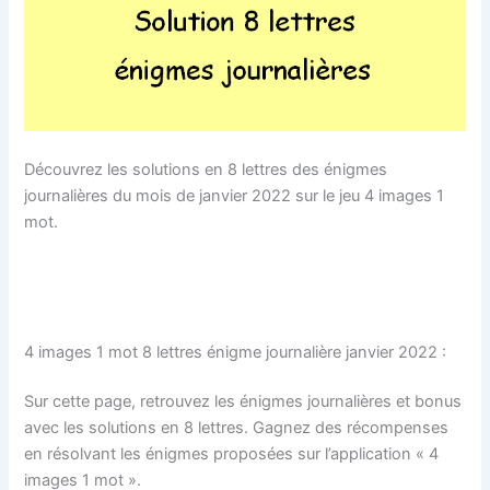
Découvrez les solutions en 8 lettres des énigmes
journalières du mois de janvier 2022 sur le jeu 4 images 1
mot.
4 images 1 mot 8 lettres énigme journalière janvier 2022 :
Sur cette page, retrouvez les énigmes journalières et bonus
avec les solutions en 8 lettres. Gagnez des récompenses
en résolvant les énigmes proposées sur l’application « 4
images 1 mot ».