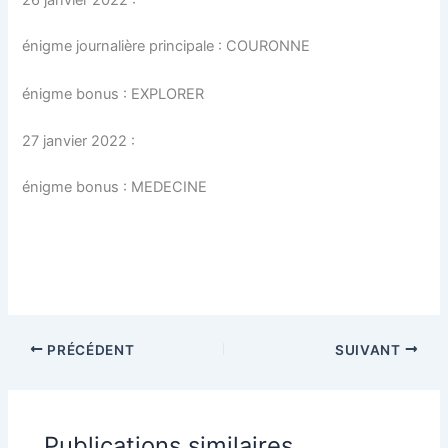
26 janvier 2022 :
énigme journalière principale : COURONNE
énigme bonus : EXPLORER
27 janvier 2022 :
énigme bonus : MEDECINE
PRÉCÉDENT
SUIVANT
Publications similaires