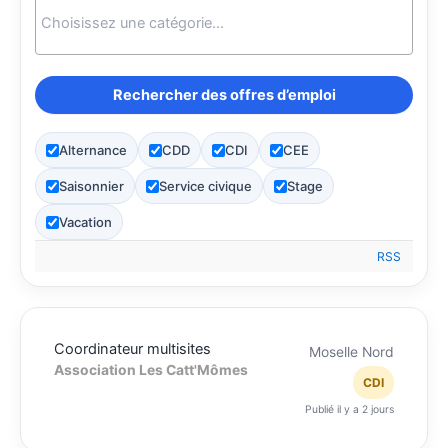
Alternance
CDD
CDI
CEE
Saisonnier
Service civique
Stage
Vacation
RSS
Coordinateur multisites
Moselle Nord
Association Les Catt'Mômes
CDI
Publié il y a 2 jours