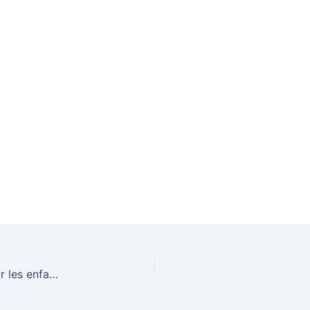
Activité manuelle – Jeu coloriage magique pour les enfants