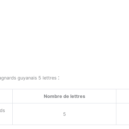
:
agnards guyanais 5 lettres
Nombre de lettres
rds
5