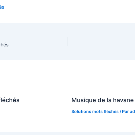
és
chés
fléchés
Musique de la havane
Solutions mots fléchés
/ Par
ad