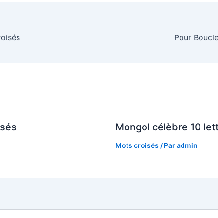
roisés
isés
Mongol célèbre 10 let
Mots croisés
/ Par
admin