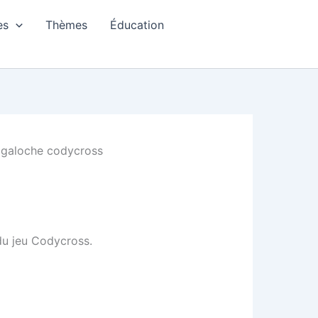
es
Thèmes
Éducation
n galoche codycross
 du jeu Codycross.