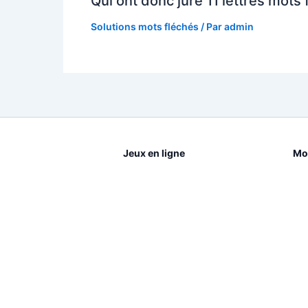
Qui ont donc juré 11 lettres mots 
Solutions mots fléchés
/ Par
admin
Jeux en ligne
Mot