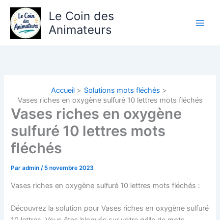
Aller
Le Coin des
au
Animateurs
contenu
Accueil
Solutions mots fléchés
Vases riches en oxygène sulfuré 10 lettres mots fléchés
Vases riches en oxygène
sulfuré 10 lettres mots
fléchés
Par
admin
/
5 novembre 2023
Vases riches en oxygène sulfuré 10 lettres mots fléchés :
Découvrez la solution pour Vases riches en oxygène sulfuré
10 lettres.
Vous êtes bloqués sur votre grille de mots