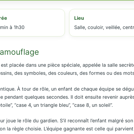
rée
Lieu
min à 1h30
Salle, couloir, veillée, cent
 Camouflage
est placée dans une pièce spéciale, appelée la salle secrète,
dessins, des symboles, des couleurs, des formes ou des mots
entique. À tour de rôle, un enfant de chaque équipe se dégui
le pendant quelques secondes. Il doit ensuite revenir auprè
oile”, “case 4, un triangle bleu”, “case 8, un soleil”.
eur joue le rôle du gardien. S’il reconnaît l’enfant malgré so
on la règle choisie. L’équipe gagnante est celle qui parvient 