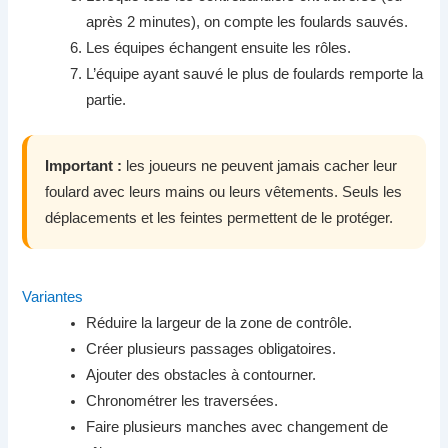
après 2 minutes), on compte les foulards sauvés.
Les équipes échangent ensuite les rôles.
L’équipe ayant sauvé le plus de foulards remporte la
partie.
Important :
les joueurs ne peuvent jamais cacher leur
foulard avec leurs mains ou leurs vêtements. Seuls les
déplacements et les feintes permettent de le protéger.
Variantes
Réduire la largeur de la zone de contrôle.
Créer plusieurs passages obligatoires.
Ajouter des obstacles à contourner.
Chronométrer les traversées.
Faire plusieurs manches avec changement de