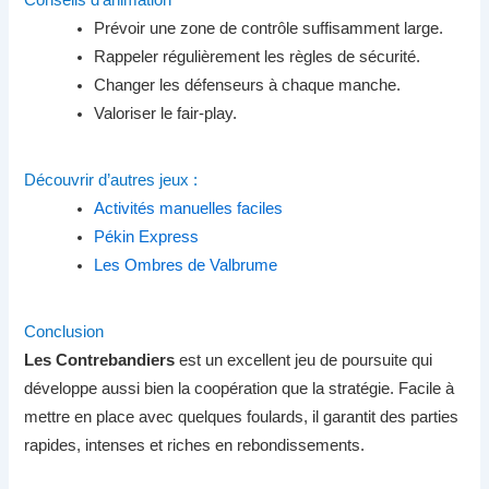
Conseils d’animation
Prévoir une zone de contrôle suffisamment large.
Rappeler régulièrement les règles de sécurité.
Changer les défenseurs à chaque manche.
Valoriser le fair-play.
Découvrir d’autres jeux :
Activités manuelles faciles
Pékin Express
Les Ombres de Valbrume
Conclusion
Les Contrebandiers
est un excellent jeu de poursuite qui
développe aussi bien la coopération que la stratégie. Facile à
mettre en place avec quelques foulards, il garantit des parties
rapides, intenses et riches en rebondissements.